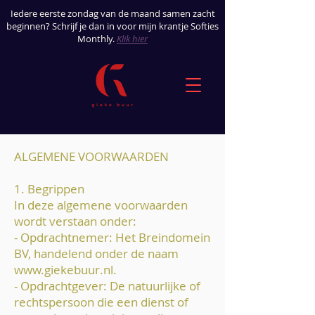
Iedere eerste zondag van de maand samen zacht
beginnen? Schrijf je dan in voor mijn krantje Softies
Monthly
.
Klik hier
ALGEMENE VOORWAARDEN
1. Begrippen
In deze algemene voorwaarden
wordt verstaan onder:
- Opdrachtnemer: Het Breindomein
BV, handelend onder de naam
www.giekebuur.nl
.
- Opdrachtgever: De natuurlijke of
rechtspersoon die een dienst of