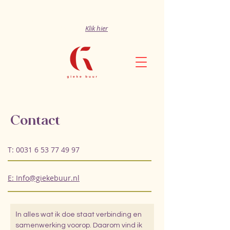
Iedere eerste zondag van de maand samen zacht
beginnen? Schrijf je dan in voor mijn krantje Softies
Monthly
.
Klik hier
Contact
T:
0031 6 53 77 49 97
E: Info@giekebuur.nl
I
n alles wat ik doe staat verbinding en
samenwerking voorop. Daarom vind ik